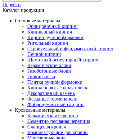
Перейти
Каталог продукции
Стеновые материалы
Облицовочный кирпич
Клинкерный кирпич
Кирпич ручной формовки
Ригельный кирпич
Строительный и фундаментный кирпич
Печной кирпич
Шамотный огнеупорный кирпич
Керамические блоки
Газобетонные блоки
Гибкие связи
Плитка ручной формовки
Клинкерная фасадная плитка
Декоративный камень
Фасадные термопанели
Фиброцементный сайдинг
Кровельные материалы
Керамическая черепица
Цементно-песчаная черепица
Сланцевая кровля
Комплектующие для кровли
Мансардные окна