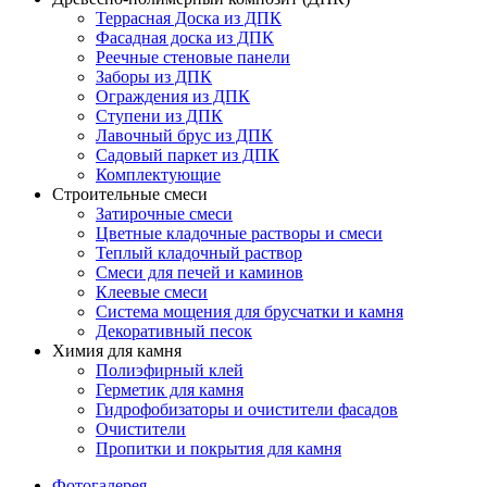
Террасная Доска из ДПК
Фасадная доска из ДПК
Реечные стеновые панели
Заборы из ДПК
Ограждения из ДПК
Ступени из ДПК
Лавочный брус из ДПК
Садовый паркет из ДПК
Комплектующие
Строительные смеси
Затирочные смеси
Цветные кладочные растворы и смеси
Теплый кладочный раствор
Смеси для печей и каминов
Клеевые смеси
Система мощения для брусчатки и камня
Декоративный песок
Химия для камня
Полиэфирный клей
Герметик для камня
Гидрофобизаторы и очистители фасадов
Очистители
Пропитки и покрытия для камня
Фотогалерея