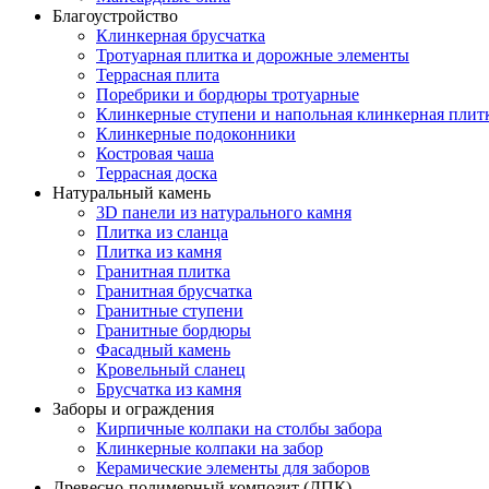
Благоустройство
Клинкерная брусчатка
Тротуарная плитка и дорожные элементы
Террасная плита
Поребрики и бордюры тротуарные
Клинкерные ступени и напольная клинкерная плит
Клинкерные подоконники
Костровая чаша
Террасная доска
Натуральный камень
3D панели из натурального камня
Плитка из сланца
Плитка из камня
Гранитная плитка
Гранитная брусчатка
Гранитные ступени
Гранитные бордюры
Фасадный камень
Кровельный сланец
Брусчатка из камня
Заборы и ограждения
Кирпичные колпаки на столбы забора
Клинкерные колпаки на забор
Керамические элементы для заборов
Древесно-полимерный композит (ДПК)